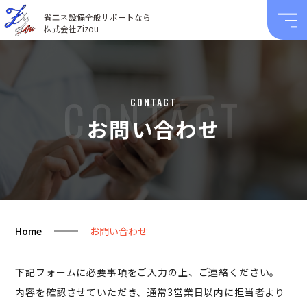
省エネ設備全般サポートなら
株式会社Zizou
CONTACT
CONTACT
お問い合わせ
Home
お問い合わせ
下記フォームに必要事項をご入力の上、ご連絡ください。
内容を確認させていただき、通常3営業日以内に担当者より